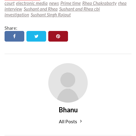
court
electronic media
news
Prime time
Rhea Chakraborty
rhea
interview
Sushant and Rhea
Sushant and Rhea cbi
investigation
Sushant Singh Rajput
Share:
Bhanu
All Posts