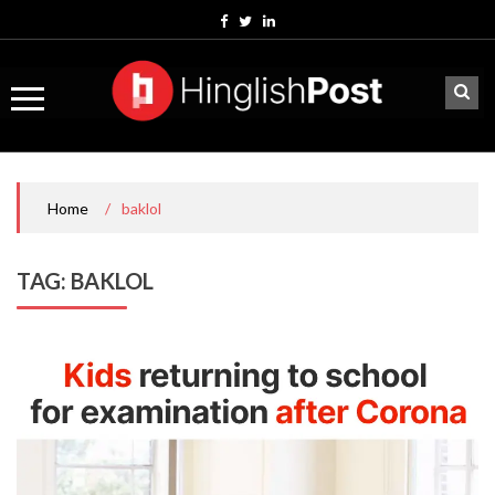
Skip
to
content
/
baklol
Home
TAG:
BAKLOL