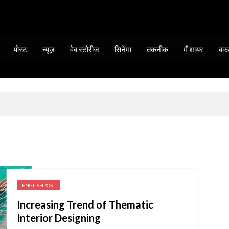
पोस्ट
न्यूज़
वेब स्टोरीज
सिनेमा
तकनीक
मैं शायर
बक
ENGLISHPOST
Increasing Trend of Thematic
BIOGRAPHY & QUOTES
Interior Designing
15 Thoughts of Mahatma