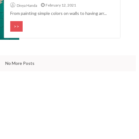
Gandhi that the world needs
& QUOTES
February 12, 2021
Divya Handa
bdul Kalam
even today
From painting simple colors on walls to having arr...
>>
No More Posts