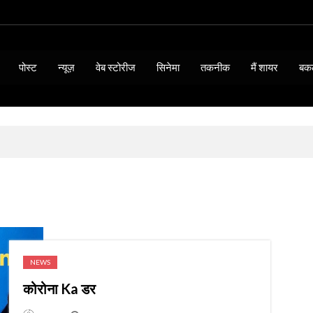
पोस्ट
न्यूज़
वेब स्टोरीज
सिनेमा
तकनीक
मैं शायर
बक
NEWS
कोरोना Ka डर
BIOGRAPHY & QUOTES
15 Thoughts of Mahatma