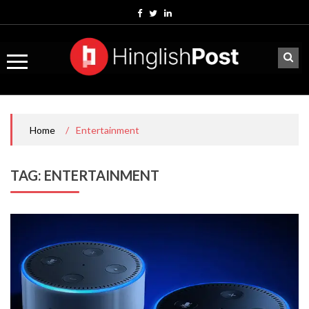
Skip
to
content
/
Entertainment
Home
TAG:
ENTERTAINMENT