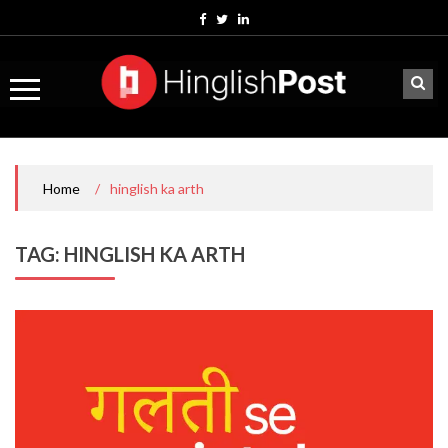
Skip
to
content
/
hinglish ka arth
Home
TAG:
HINGLISH KA ARTH