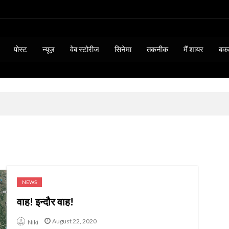
पोस्ट
न्यूज़
वेब स्टोरीज
सिनेमा
तकनीक
मैं शायर
बक
NEWS
वाह! इन्दौर वाह!
BIOGRAPHY & QUOTES
15 Thoughts of Mahatma
August 22, 2020
Niki