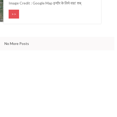
Gandhi that the world needs
& QUOTES
Image Credit : Google Map इन्दौर के लिये वाह! शब्
bdul Kalam
even today
>>
No More Posts