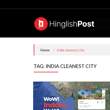
Skip
to
content
/
india cleanest city
Home
TAG:
INDIA CLEANEST CITY