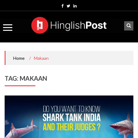
Skip
to
content
/
Makaan
Home
TAG:
MAKAAN