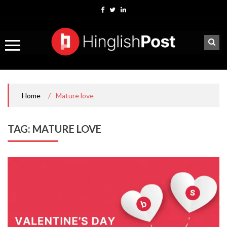
Skip
to
content
/
Mature love
Home
TAG:
MATURE LOVE