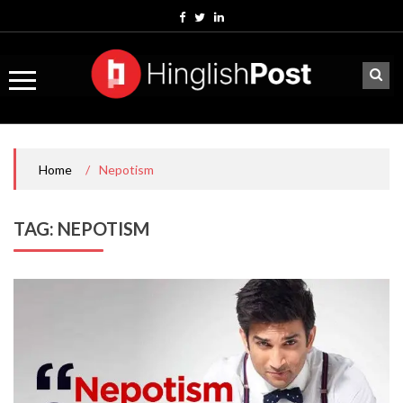
Skip
to
content
/
Nepotism
Home
TAG:
NEPOTISM