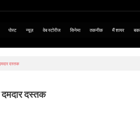
पोस्ट
न्यूज़
वेब स्टोरीज
सिनेमा
तकनीक
मैं शायर
बक
दमदार दस्तक
र दमदार दस्तक
BIOGRAPHY & QUOTES
15 Thoughts of Mahatma