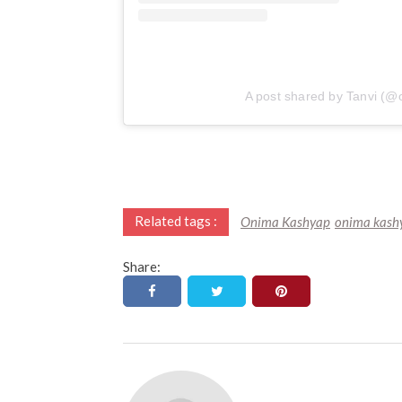
A post shared by Tanvi (
Related tags :
Onima Kashyap
onima kashy
Share: