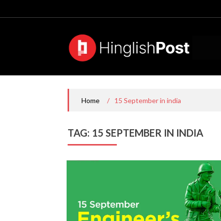
Skip
to
content
/
15 September in india
Home
TAG:
15 SEPTEMBER IN INDIA