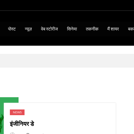
पोस्ट
न्यूज़
वेब स्टोरीज
सिनेमा
तकनीक
मैं शायर
बक
NEWS
इंजीनियर डे
BIOGRAPHY & QUO
15 Thoughts of