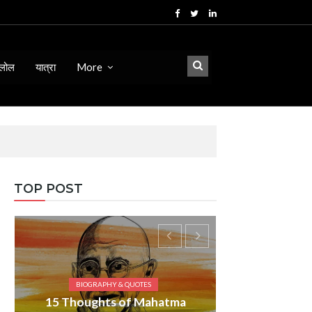
लोल
यात्रा
More
TOP POST
TES
 Mahatma
BIOGRAPHY & QUOTES