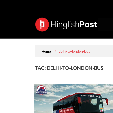
Skip
to
content
/
delhi-to-london-bus
Home
TAG:
DELHI-TO-LONDON-BUS