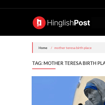
Skip
to
content
/
mother teresa birth place
Home
TAG:
MOTHER TERESA BIRTH PL