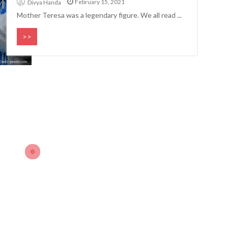
February 15, 2021
Gandhi that the world needs
Divya Handa
Y & QUOTES
Abdul Kalam
even today
Mother Teresa was a legendary figure. We all read ...
>>