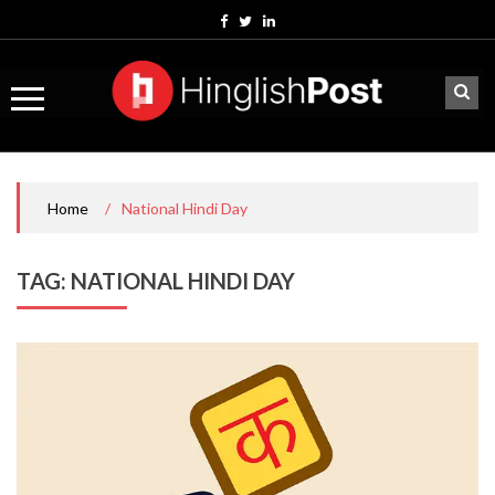
Skip
to
content
/
National Hindi Day
Home
TAG:
NATIONAL HINDI DAY