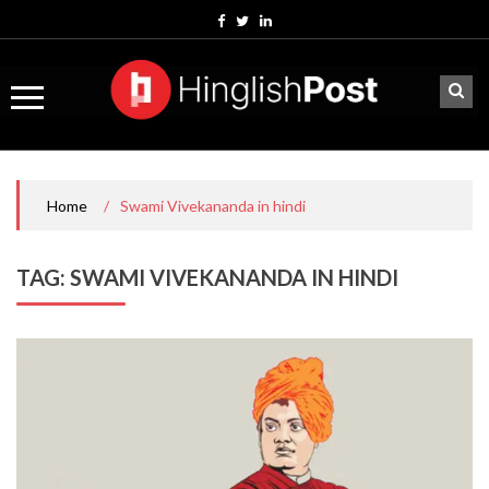
Skip
to
content
/
Swami Vivekananda in hindi
Home
TAG:
SWAMI VIVEKANANDA IN HINDI