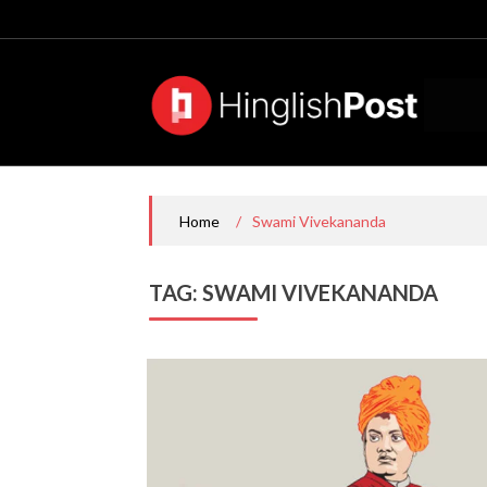
Skip
to
content
/
Swami Vivekananda
Home
TAG:
SWAMI VIVEKANANDA