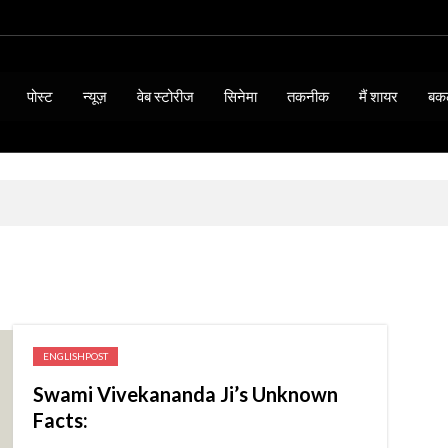
पोस्ट
न्यूज़
वेब स्टोरीज
सिनेमा
तकनीक
मैं शायर
बक
ENGLISHPOST
Swami Vivekananda Ji’s Unknown
BIOGRAPHY & QUOTES
Facts:
15 Thoughts of Mahatma